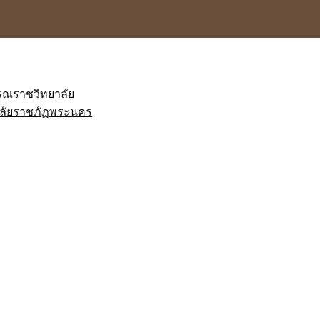
ภรณราชวิทยาลัย
ยาลัยราชภัฏพระนคร