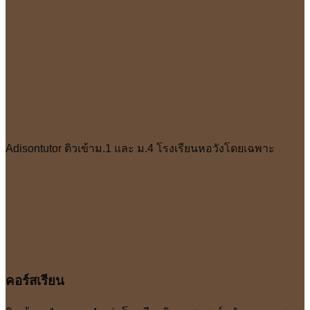
Adisontutor ติวเข้าม.1 และ ม.4 โรงเรียนหอวังโดยเฉพาะ
คอร์สเรียน