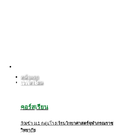
Skip
to
content
ติวเข้า ม.1 และ ม.4 โรงเรียนหอวัง
หน้าแรก
โดยเฉพาะ
คอร์สเรียน
ครบเข้ม 5 วิชาหลัก(คณิต,วิทย์,อัง
คอร์สเรียน
กกฤษ,ไทย,สังคม)
เนื้อหาตามแนวข้อสอบจริง
ติวเข้า
ม
.1
กลุ่มโรงเรียนวิทยาศาสตร์จุฬาภรณราช
วิทยาลัย
ติวเตอร์รุ่นใหม่ไฟแรง